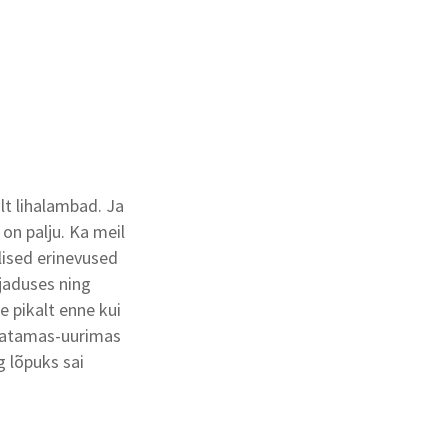
t lihalambad. Ja
on palju. Ka meil
lised erinevused
jaduses ning
e pikalt enne kui
aatamas-uurimas
 lõpuks sai