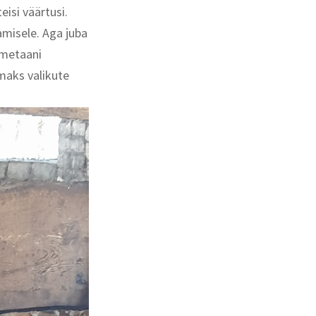
eisi väärtusi.
misele. Aga juba
 metaani
maks valikute