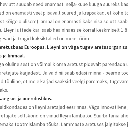
 tuhev utt suudab need enamasti nelja-kuue kuuga suureks ka
led on enamasti veel piisavalt suured ja krapsakad, et kohe
ast kõige olulisem) lambal on enamasti kaks nisa so utt saab
e. Lleyni uttede kari saab hea ninaesise korral keskmiselt 1.8 
gevad ja tragid kaksiktalled on meie rõõm.
aretusbaas Euroopas. Lleyni on väga tugev aretusorganisa
 ja Iirimaal.
ga oluline sest on võimalik oma aretust pidevalt parendada u
retajate karjadest. Ja vaid nii saab edasi minna - peame to
id tõuliine, et meie karjad saaksid veelgi paremaks, tugevam
aks.
saegsus ja uuenduslikus.
aldkondades on lleyni aretajad eesrinnas. Väga innovatiivne 
etajate seltskond on viinud lleyni lambatõu Suurbritania üh
emaks tootmislamba tõuks. Lammaste aretuses jälgitakse