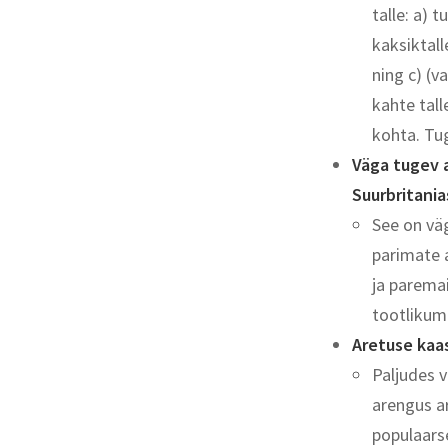
talle: a)
kaksiktal
ning c) (v
kahte tall
kohta. Tu
Väga tugev 
Suurbritanias
See on vä
parimate a
ja parema
tootlikum
Aretuse kaa
Paljudes v
arengus ar
populaars