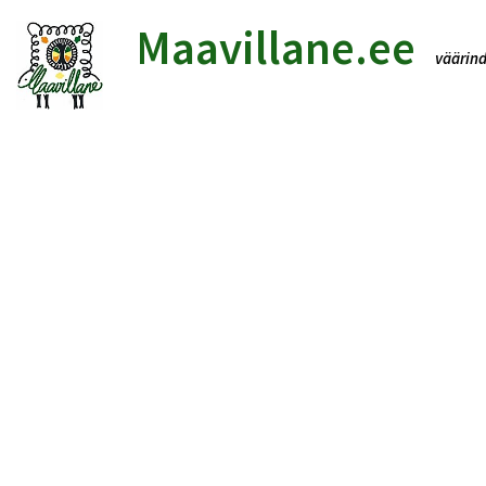
Maavillane.ee
väär