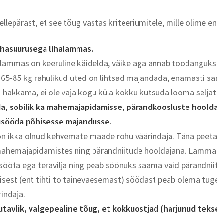
Sellepärast, et see tõug vastas kriteeriumitele, mille olime 
hasuurusega lihalammas.
 lammas on keeruline käidelda, väike aga annab toodanguk
 65-85 kg rahulikud uted on lihtsad majandada, enamasti sa
a hakkama, ei ole vaja kogu küla kokku kutsuda looma selja
da, sobilik ka mahemajapidamisse, pärandkoosluste hoolda
usööda põhisesse majandusse.
 ikka olnud kehvemate maade rohu väärindaja. Täna peeta
ahemajapidamistes ning pärandniitude hooldajana. Lammas, 
usööta ega teravilja ning peab söönuks saama vaid pärandnii
sest (ent tihti toitainevaesemast) söödast peab olema tug
indaja.
utavlik, valgepealine tõug, et kokkuostjad (harjunud tekse