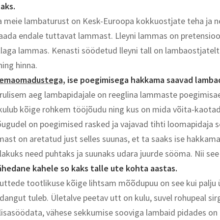
aks.
a meie lambaturust on Kesk-Euroopa kokkuostjate teha ja 
aada endale tuttavat lammast. Lleyni lammas on pretensioo
illaga lammas. Kenasti söödetud lleyni tall on lambaostjatel
 ning hinna.
 emaomadustega,
ise poegimisega hakkama saavad lamba
rulisem aeg lambapidajale on reeglina lammaste poegimisae
kulub kõige rohkem tööjõudu ning kus on mida võita-kaotada
õugudel on poegimised rasked ja vajavad tihti loomapidaja s
mmast on aretatud just selles suunas, et ta saaks ise hakkam
 lakuks need puhtaks ja suunaks udara juurde sööma. Nii see
ilähedane kahele so kaks talle ute kohta aastas.
 uttede tootlikuse kõige lihtsam mõõdupuu on see kui palju 
angut tuleb. Ületalve peetav utt on kulu, suvel rohupeal sir
a lisasöödata, vähese sekkumise sooviga lambaid pidades on 