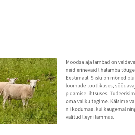
Moodsa aja lambad on valdaval
neid erinevaid lihalamba tõuge 
Eestimaal. Siiski on mõned olu
loomade tootlikuses, söödava
pidamise lihtsuses. Tudeerisim
oma valiku tegime. Käisime v
nii kodumaal kui kaugemal ning
valitud lleyni lammas.