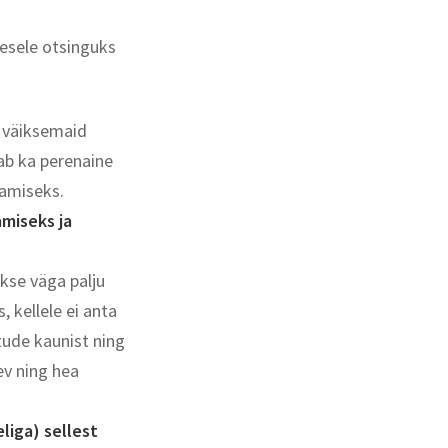
enesele otsinguks
s väiksemaid
ab ka perenaine
tamiseks.
miseks ja
kse väga palju
kellele ei anta
tude kaunist ning
ev ning hea
liga) sellest