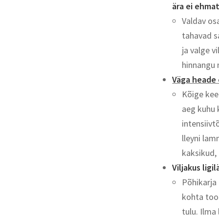
ära ei ehmat
Valdav os
tahavad s
ja valge v
hinnangu
Väga heade
Kõige kee
aeg kuhu 
intensiivt
lleyni la
kaksikud,
Viljakus lig
Põhikarja
kohta tood
tulu. Ilm