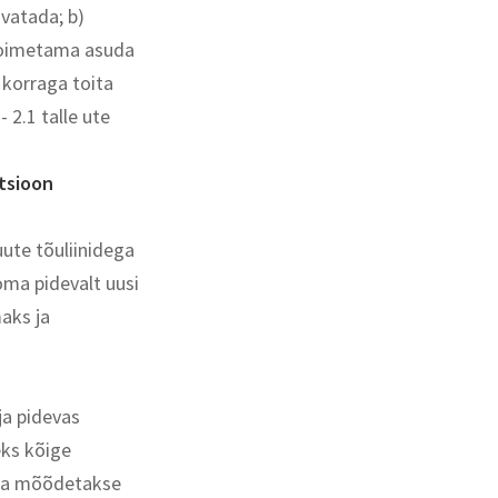
svatada; b)
 toimetama asuda
 korraga toita
- 2.1 talle ute
tsioon
ute tõuliinidega
oma pidevalt uusi
aks ja
ja pidevas
eks kõige
 ja mõõdetakse