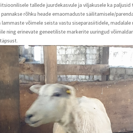
ditsioonilisele tallede juurdekasvule ja viljakusele ka paljusid t
u pannakse rõhku heade emaomaduste säilitamisele/parenda
a lammaste võimele seista vastu siseparasiitidele, madalale
ile ning erinevate geneetiliste markerite uuringud võimalda
täpsust.