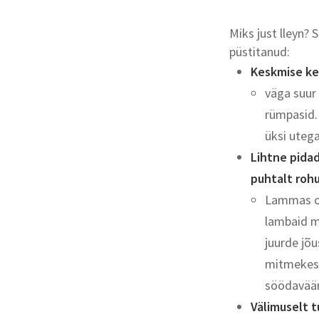
Miks just lleyn? 
püstitanud:
Keskmise ke
väga suur
rümpasid.
üksi uteg
Lihtne pida
puhtalt roh
Lammas on
lambaid m
juurde jõ
mitmekesi
söödaväär
Välimuselt t