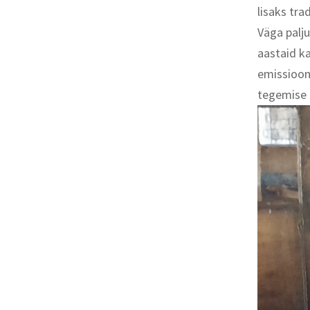
lisaks tra
Väga palj
aastaid k
emissioon
tegemise 