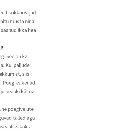
need kokkuostjad
nitu musta nina
t saanud ikka hea
d!
g. See on ka
. Kui paljudel
ekkumist, siis
a. Poegiks kenad
 ju peabki käima.
ühe poegiva ute
guvad talled aga
iseaaliks kaks