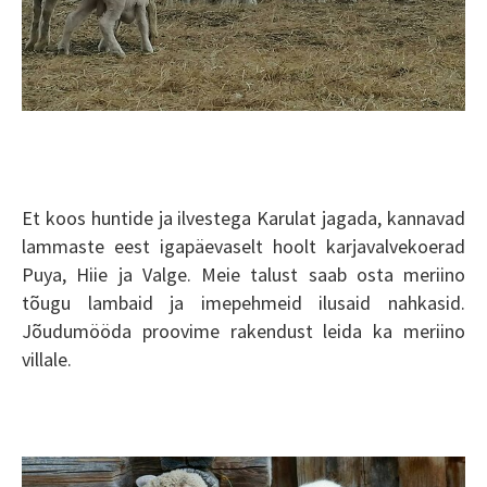
Et koos huntide ja ilvestega Karulat jagada, kannavad
lammaste eest igapäevaselt hoolt karjavalvekoerad
Puya, Hiie ja Valge.
Meie talust saab osta meriino
tõugu lambaid ja imepehmeid ilusaid nahkasid.
Jõudumööda proovime rakendust leida ka meriino
villale.