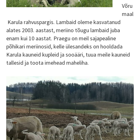
Võru
maal
Karula rahvuspargis. Lambaid oleme kasvatanud
alates 2003. aastast, meriino tõugu lambaid juba
enam kui 10 aastat. Praegu on meil sajapealine
põhikari meriinosid, kelle ülesandeks on hooldada
Karula kauneid kupleid ja sooääri, tuua meile kauneid
tallesid ja toota imehead maheliha.