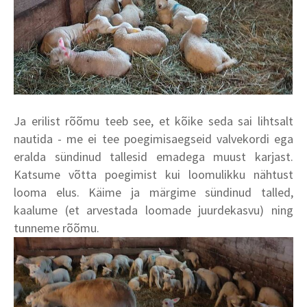
Ja erilist rõõmu teeb see, et kõike seda sai lihtsalt
nautida - me ei tee poegimisaegseid valvekordi ega
eralda sündinud tallesid emadega muust karjast.
Katsume võtta poegimist kui loomulikku nähtust
looma elus. Käime ja märgime sündinud talled,
kaalume (et arvestada loomade juurdekasvu) ning
tunneme rõõmu.