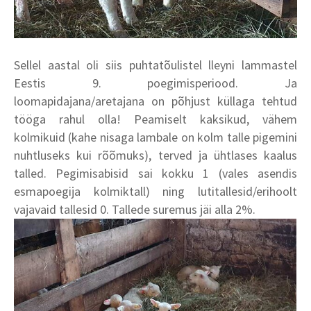
Sellel aastal oli siis puhtatõulistel lleyni lammastel
Eestis 9. poegimisperiood. Ja
loomapidajana/aretajana on põhjust küllaga tehtud
tööga rahul olla! Peamiselt kaksikud, vähem
kolmikuid (kahe nisaga lambale on kolm talle pigemini
nuhtluseks kui rõõmuks), terved ja ühtlases kaalus
talled. Pegimisabisid sai kokku 1 (vales asendis
esmapoegija kolmiktall) ning lutitallesid/erihoolt
vajavaid tallesid 0. Tallede suremus jäi alla 2%.