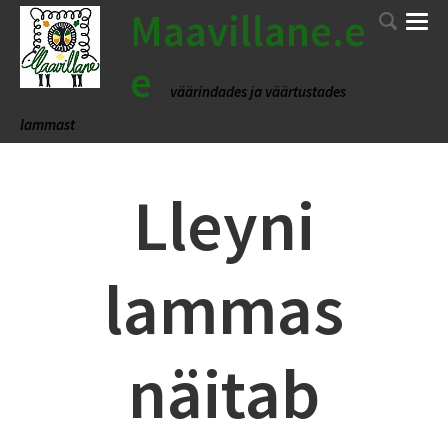
Maavillane.e
e
väärindades ja väärtustades
lammast
Lleyni
lammas
näitab