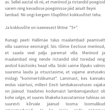
as. Sellel aastal oli nii, et meriinod ja ristandid poegisid
varem ning kevadisse poegimisse jäid ainult lleyni
lambad. Nii ongi kergem tõupõhist kokkuvõtet teha.
Ja kokkuvõte on iseenesest lihtne: "5+".
Kunagi peeti Hallimäe talus maalambaid peamiselt
villa saamise eesmärgil. Siis tõime Eestisse meriinod,
et saada veel palju paremat villa. Meriinod ja
maalambad ning nende ristandid olid toredad ning
andsid käsitööks head villa. Siiski saime lõpuks valmis
suurema lauda ja otsustasime, et vajame aretuseks
midagi "kommertslikumat". Lammast, kes kannaks
endas väärtusi, millest Eesti lambakasvatuses vajaka
on jäänud. Vaadates kodumaist lambamajandust oli
kohe selge, et suures lihakeha kasvatamise tuhinas on
suuresti kõrvale jäänud looma loomulikud