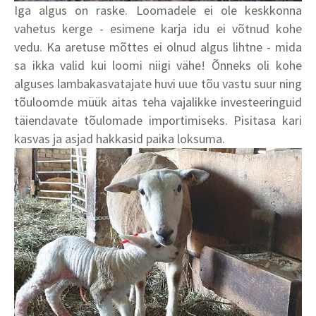
Iga algus on raske. Loomadele ei ole keskkonna
vahetus kerge - esimene karja idu ei võtnud kohe
vedu. Ka aretuse mõttes ei olnud algus lihtne - mida
sa ikka valid kui loomi niigi vähe! Õnneks oli kohe
alguses lambakasvatajate huvi uue tõu vastu suur ning
tõuloomde müük aitas teha vajalikke investeeringuid
täiendavate tõulomade importimiseks. Pisitasa kari
kasvas ja asjad hakkasid paika loksuma.