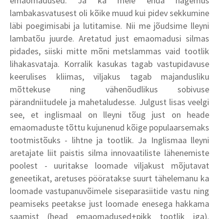
emaomadused. Ja ka meie enda nägemus
lambakasvatusest oli kõike muud kui pidev sekkumine
läbi poegimisabi ja lutitamise. Nii me jõudsime lleyni
lambatõu juurde. Aretatud just emaomadusi silmas
pidades, siiski mitte mõni metslammas vaid tootlik
lihakasvataja. Korralik kasukas tagab vastupidavuse
keerulises kliimas, viljakus tagab majandusliku
mõttekuse ning vähenõudlikus sobivuse
pärandniitudele ja mahetaludesse. Julgust lisas veelgi
see, et inglismaal on lleyni tõug just on heade
emaomaduste tõttu kujunenud kõige populaarsemaks
tootmistõuks - lihtne ja tootlik. Ja Inglismaa lleyni
aretajate liit paistis silma innovaatiliste lähenemiste
poolest - uuritakse loomade viljakust mõjutavat
geneetikat, aretuses pööratakse suurt tähelemanu ka
loomade vastupanuvõimele siseparasiitide vastu ning
peamiseks peetakse just loomade enesega hakkama
saamist (head emaomadused+pikk tootlik iga).