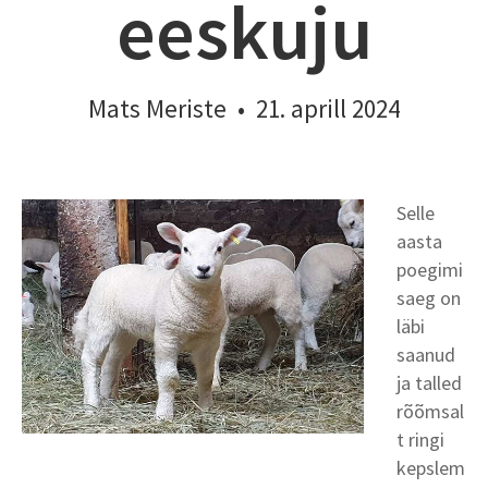
eeskuju
Mats Meriste
•
21. aprill 2024
Selle
aasta
poegimi
saeg on
läbi
saanud
ja talled
rõõmsal
t ringi
kepslem