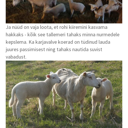
Ja nüüd on vaja loota, et rohi kiiremini kasvama
hakkaks - kõik see tallemeri tahaks minna nurmedele
kepslema. Ka karjavalve koerad on tüdinud lauda
juures passimisest ning tahaks nautida suvist
vabadust.