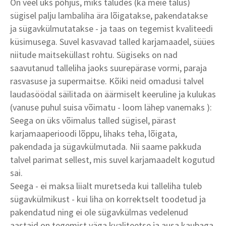
On veel üks põhjus, miks taludes (ka meie talus)
sügisel palju lambaliha ära lõigatakse, pakendatakse
ja sügavkülmutatakse - ja taas on tegemist kvaliteedi
küsimusega. Suvel kasvavad talled karjamaadel, süües
niitude maitseküllast rohtu. Sügiseks on nad
saavutanud talleliha jaoks suurepärase vormi, paraja
rasvasuse ja supermaitse. Kõiki neid omadusi talvel
laudasöödal säilitada on äärmiselt keeruline ja kulukas
(vanuse puhul suisa võimatu - loom lähep vanemaks ):
Seega on üks võimalus talled sügisel, pärast
karjamaaperioodi lõppu, lihaks teha, lõigata,
pakendada ja sügavkülmutada. Nii saame pakkuda
talvel parimat sellest, mis suvel karjamaadelt kogutud
sai.
Seega - ei maksa liialt muretseda kui talleliha tuleb
sügavkülmikust - kui liha on korrektselt toodetud ja
pakendatud ning ei ole sügavkülmas vedelenud
aastaid on tegemist väga kvaliteetse ja ausa kaubaga.