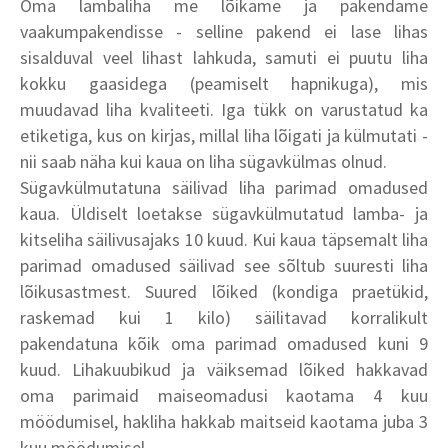
Oma lambaliha me lõikame ja pakendame
vaakumpakendisse - selline pakend ei lase lihas
sisalduval veel lihast lahkuda, samuti ei puutu liha
kokku gaasidega (peamiselt hapnikuga), mis
muudavad liha kvaliteeti. Iga tükk on varustatud ka
etiketiga, kus on kirjas, millal liha lõigati ja külmutati -
nii saab näha kui kaua on liha sügavkülmas olnud.
Sügavkülmutatuna säilivad liha parimad omadused
kaua. Üldiselt loetakse sügavkülmutatud lamba- ja
kitseliha säilivusajaks 10 kuud. Kui kaua täpsemalt liha
parimad omadused säilivad see sõltub suuresti liha
lõikusastmest. Suured lõiked (kondiga praetükid,
raskemad kui 1 kilo) säilitavad korralikult
pakendatuna kõik oma parimad omadused kuni 9
kuud. Lihakuubikud ja väiksemad lõiked hakkavad
oma parimaid maiseomadusi kaotama 4 kuu
möödumisel, hakliha hakkab maitseid kaotama juba 3
kuu möödumisel.