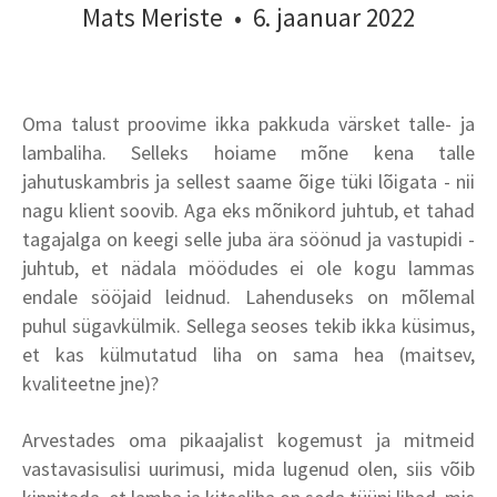
Mats Meriste
•
6. jaanuar 2022
Oma talust proovime ikka pakkuda värsket talle- ja
lambaliha. Selleks hoiame mõne kena talle
jahutuskambris ja sellest saame õige tüki lõigata - nii
nagu klient soovib. Aga eks mõnikord juhtub, et tahad
tagajalga on keegi selle juba ära söönud ja vastupidi -
juhtub, et nädala möödudes ei ole kogu lammas
endale sööjaid leidnud. Lahenduseks on mõlemal
puhul sügavkülmik. Sellega seoses tekib ikka küsimus,
et kas külmutatud liha on sama hea (maitsev,
kvaliteetne jne)?
Arvestades oma pikaajalist kogemust ja mitmeid
vastavasisulisi uurimusi, mida lugenud olen, siis võib