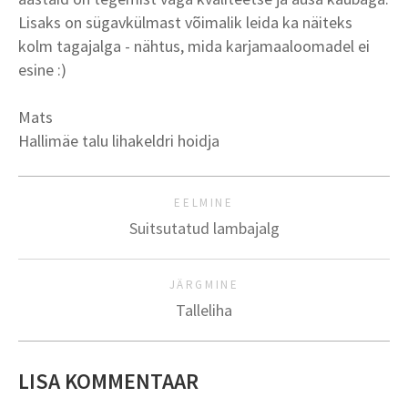
Lisaks on sügavkülmast võimalik leida ka näiteks
kolm tagajalga - nähtus, mida karjamaaloomadel ei
esine :)
Mats
Hallimäe talu lihakeldri hoidja
EELMINE
Suitsutatud lambajalg
JÄRGMINE
Talleliha
LISA KOMMENTAAR