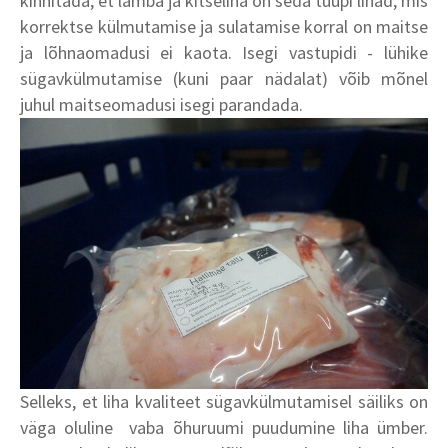
kinnitada, et lamba ja kitseliha on seda tüüpi lihad, mis
korrektse külmutamise ja sulatamise korral on maitse
ja lõhnaomadusi ei kaota. Isegi vastupidi - lühike
sügavkülmutamise (kuni paar nädalat) võib mõnel
juhul maitseomadusi isegi parandada.
Selleks, et liha kvaliteet sügavkülmutamisel säiliks on
väga oluline vaba õhuruumi puudumine liha ümber.