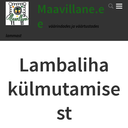
Maavillane.e
e
väärindades ja väärtustades
lammast
Lambaliha
külmutamise
st