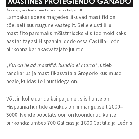
Lambakarjadega mägedes liikuvad mastifid on
tõeliselt suursugune vaatepilt. Selle elustiili ja
mastifite paremaks mõistmiseks viis tee meid kaks
aastat tagasi Hispaania loode ossa Castilla-Leóni
piirkonna karjakasvatajate juurde.
„
Kui on head mastifid, hundid ei murra
“, ütleb
rändkarjus ja mastifikasvataja Gregorio küsimuse
peale, kuidas teil huntidega on.
Võtsin kohe uurida kui palju neil siis hunte on.
Hispaania huntide arvukus on hinnanguliselt 2000–
3000. Nende populatsioon on koondunud kahte
piirkonda: umbes 700 Galicias ja 1600 Castilla ja Leónis
.