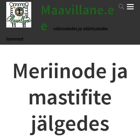
Maavillane.e
e
väärindades ja väärtustades
lammast
Meriinode ja
mastifite
jälgedes