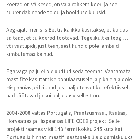
koerad on väikesed, on vaja rohkem koeri ja see
suurendab nende toidu ja hoolduse kulusid.
Aeg-ajalt meil siis Eestis ka ikka küsitakse, et kuidas
sa tead, et su koerad töötavad. Tegelikult ei teagi…
või vastupidi, just tean, sest hundid pole lambaid
kimbutamas käinud.
Ega väga palju ei ole uuritud seda teemat. Vaatamata
mastifite kasutamise populaarsusele ja pikale ajaloole
Hispaanias, ei leidnud just palju teavet kui efektiivselt
nad töötavad ja kui palju kasu sellest on.
2004-2008 vältas Portugalis, Prantsusmaal, Itaalias,
Horvaatias ja Hispaanias LIFE COEX projekt. Selle
projekti raames viidi 148 farmi kokku 245 kutsikat.
Portugalis hinnati mastifi aastaseks ülalpidamiskuluks