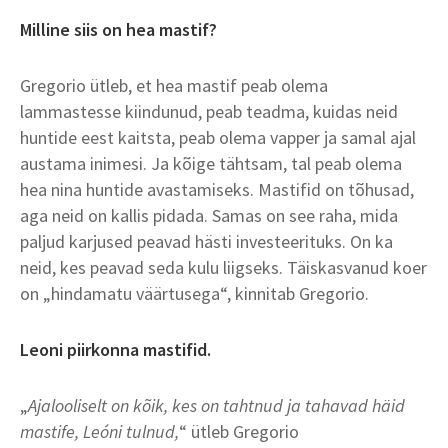
Milline siis on hea mastif?
Gregorio ütleb, et hea mastif peab olema
lammastesse kiindunud, peab teadma, kuidas neid
huntide eest kaitsta, peab olema vapper ja samal ajal
austama inimesi. Ja kõige tähtsam, tal peab olema
hea nina huntide avastamiseks. Mastifid on tõhusad,
aga neid on kallis pidada. Samas on see raha, mida
paljud karjused peavad hästi investeerituks. On ka
neid, kes peavad seda kulu liigseks. Täiskasvanud koer
on „hindamatu väärtusega“, kinnitab Gregorio.
Leoni piirkonna mastifid.
„
Ajalooliselt on kõik, kes on tahtnud ja tahavad häid
mastife, Leóni tulnud,
“ ütleb Gregorio