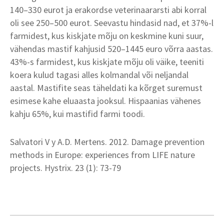
140–330 eurot ja erakordse veterinaararsti abi korral
oli see 250–500 eurot. Seevastu hindasid nad, et 37%-l
farmidest, kus kiskjate mõju on keskmine kuni suur,
vähendas mastif kahjusid 520–1445 euro võrra aastas.
43%-s farmidest, kus kiskjate mõju oli väike, teeniti
koera kulud tagasi alles kolmandal või neljandal
aastal. Mastifite seas täheldati ka kõrget suremust
esimese kahe eluaasta jooksul. Hispaanias vähenes
kahju 65%, kui mastifid farmi toodi.
Salvatori V y A.D. Mertens. 2012. Damage prevention
methods in Europe: experiences from LIFE nature
projects. Hystrix. 23 (1): 73-79