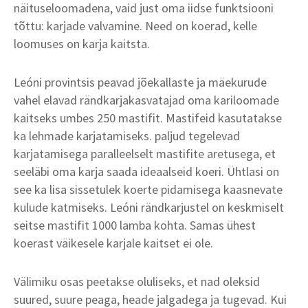
näituseloomadena, vaid just oma iidse funktsiooni
tõttu: karjade valvamine. Need on koerad, kelle
loomuses on karja kaitsta.
Leóni provintsis peavad jõekallaste ja mäekurude
vahel elavad rändkarjakasvatajad oma kariloomade
kaitseks umbes 250 mastifit. Mastifeid kasutatakse
ka lehmade karjatamiseks. paljud tegelevad
karjatamisega paralleelselt mastifite aretusega, et
seeläbi oma karja saada ideaalseid koeri. Ühtlasi on
see ka lisa sissetulek koerte pidamisega kaasnevate
kulude katmiseks. Leóni rändkarjustel on keskmiselt
seitse mastifit 1000 lamba kohta. Samas ühest
koerast väikesele karjale kaitset ei ole.
Välimiku osas peetakse oluliseks, et nad oleksid
suured, suure peaga, heade jalgadega ja tugevad. Kui