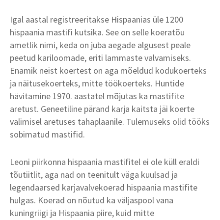
Igal aastal registreeritakse Hispaanias üle 1200
hispaania mastifi kutsika. See on selle koeratõu
ametlik nimi, keda on juba aegade algusest peale
peetud kariloomade, eriti lammaste valvamiseks.
Enamik neist koertest on aga mõeldud kodukoerteks
ja näitusekoerteks, mitte töökoerteks. Huntide
hävitamine 1970. aastatel mõjutas ka mastifite
aretust. Geneetiline pärand karja kaitsta jäi koerte
valimisel aretuses tahaplaanile. Tulemuseks olid tööks
sobimatud mastifid.
Leoni piirkonna hispaania mastifitel ei ole küll eraldi
tõutiitlit, aga nad on teenitult väga kuulsad ja
legendaarsed karjavalvekoerad hispaania mastifite
hulgas. Koerad on nõutud ka väljaspool vana
kuningriigi ja Hispaania piire, kuid mitte