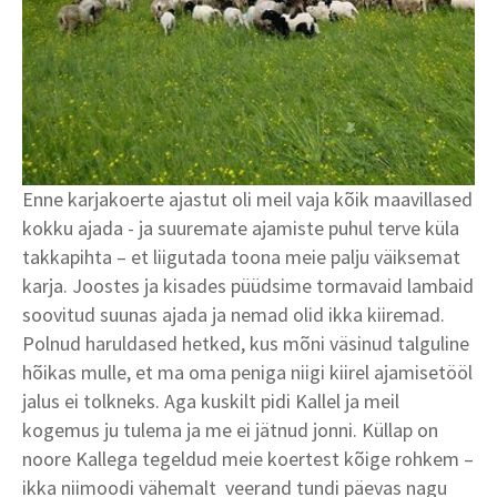
Enne karjakoerte ajastut oli meil vaja kõik maavillased
kokku ajada - ja suuremate ajamiste puhul terve küla
takkapihta – et liigutada toona meie palju väiksemat
karja. Joostes ja kisades püüdsime tormavaid lambaid
soovitud suunas ajada ja nemad olid ikka kiiremad.
Polnud haruldased hetked, kus mõni väsinud talguline
hõikas mulle, et ma oma peniga niigi kiirel ajamisetööl
jalus ei tolkneks. Aga kuskilt pidi Kallel ja meil
kogemus ju tulema ja me ei jätnud jonni. Küllap on
noore Kallega tegeldud meie koertest kõige rohkem –
ikka niimoodi vähemalt veerand tundi päevas nagu