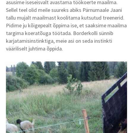
asusime iseseisvalt avastama töökoerte maailma.
Sellel teel olid meile suureks abiks Pärnumaale Jaani
tallu mujalt maailmast koolitama kutsutud treenerid.
Pidime ju kõigepealt õppima ise, et saaksime maailma
targima koeratõuga töötada. Borderkolli sünnib
karjatamisinstinktiga, meie asi on seda instinkti
vääriliselt juhtima õppida.