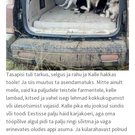
Tasapisi tuli tarkus, selgus ja rahu ja Kalle hakkas
tööle! Ja siis muutus ta asendamatuks. Mitte ainult
meile, vaid ka paljudele teistele farmeritele, kelle
lambad, kitsed ja vahel isegi lehmad kokkukogumist
või ülesotsimist vajasid. Kalle pika elu jooksul sündis
või toodi Eestisse palju häid karjakoeri, aga oma
tööpõlve algul pidi ta palju ringi sõitma ja väga
erinevates oludes appi asuma. Ja külarahavast polnud