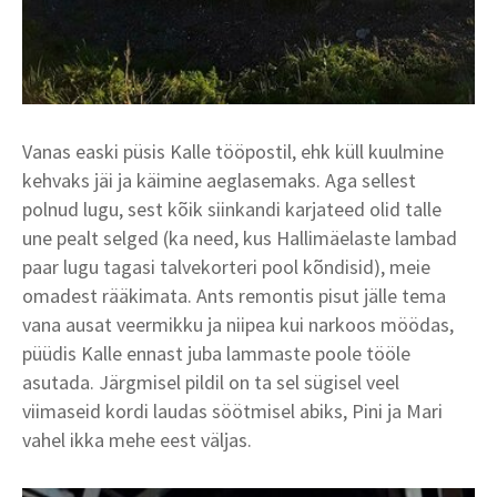
Vanas easki püsis Kalle tööpostil, ehk küll kuulmine
kehvaks jäi ja käimine aeglasemaks. Aga sellest
polnud lugu, sest kõik siinkandi karjateed olid talle
une pealt selged (ka need, kus Hallimäelaste lambad
paar lugu tagasi talvekorteri pool kõndisid), meie
omadest rääkimata. Ants remontis pisut jälle tema
vana ausat veermikku ja niipea kui narkoos möödas,
püüdis Kalle ennast juba lammaste poole tööle
asutada. Järgmisel pildil on ta sel sügisel veel
viimaseid kordi laudas söötmisel abiks, Pini ja Mari
vahel ikka mehe eest väljas.