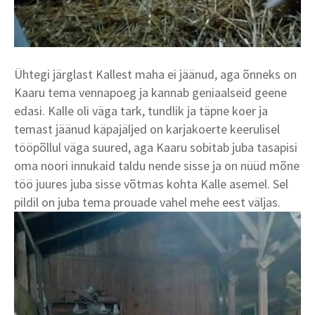
Ühtegi järglast Kallest maha ei jäänud, aga õnneks on
Kaaru tema vennapoeg ja kannab geniaalseid geene
edasi. Kalle oli väga tark, tundlik ja täpne koer ja
temast jäänud käpajäljed on karjakoerte keerulisel
tööpõllul väga suured, aga Kaaru sobitab juba tasapisi
oma noori innukaid taldu nende sisse ja on nüüd mõne
töö juures juba sisse võtmas kohta Kalle asemel. Sel
pildil on juba tema prouade vahel mehe eest väljas.