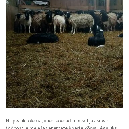
Nii peabki olema, uued koerad tulevad ja asuvad
tööpostile meie ja vanemate koerte kõrval. Aga üks