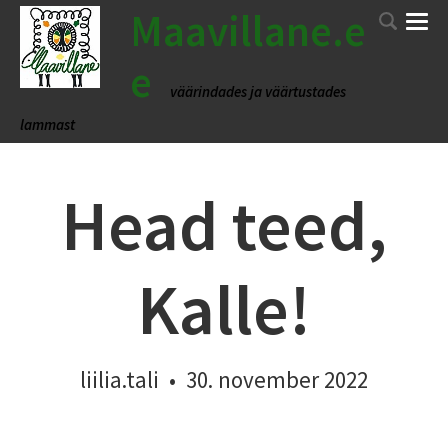
Maavillane.e
e
väärindades ja väärtustades
lammast
Head teed,
Kalle!
liilia.tali
•
30. november 2022